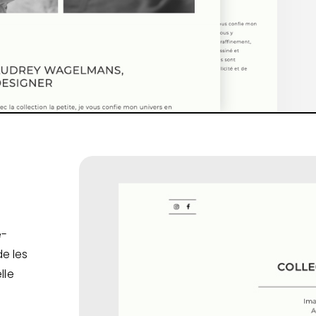
e-
e les
lle