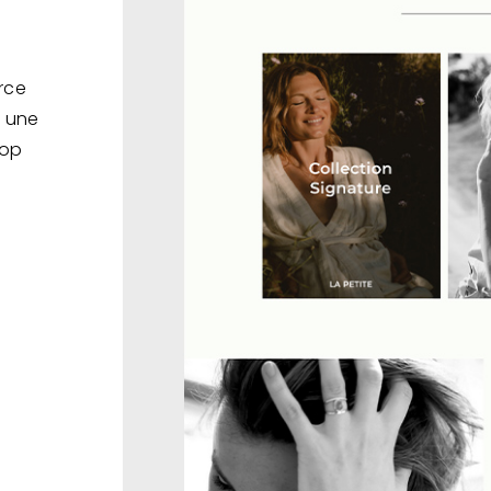
rce
e une
hop